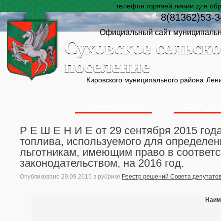
телефон горячей линии для об
8(81362)53-3
Официальный сайт муниципальн
Суховское сельско
поселение
Кировского муниципального района
Лени
Администрация
Совет де
Р Е Ш Е Н И Е от 29 сентября 2015 го
топлива, используемого для определе
льготникам, имеющим право в соответ
законодательством, на 2016 год.
Опубликовано
29.09.2015
в рубрике
Реестр решений Совета депутато
Наим