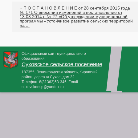
«
П О С Т А Н О В Л Е Н И Е от 28 сентября 2015 года
№ 171 О внесении изменений в постановление от
13.03.2014 г. № 27 «Об утверждении муниципальной
программы «Устойчивое развитие сельских территорий
на ...
Официальный сайт муниципального
образования
Суховское сельское поселение
187355, Ленинградская область, Кировский
район, деревня Сухое, дом 32
Телефон:
8(81362)53-345
. Email:
suxovskoesp@yandex.ru