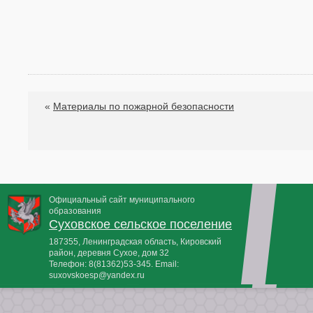
«
Материалы по пожарной безопасности
Официальный сайт муниципального
образования
Суховское сельское поселение
187355, Ленинградская область, Кировский
район, деревня Сухое, дом 32
Телефон:
8(81362)53-345
. Email:
suxovskoesp@yandex.ru