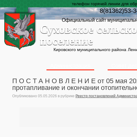
телефон горячей линии для об
8(81362)53-3
Официальный сайт муниципальн
Суховское сельско
поселение
Кировского муниципального района
Лени
Администрация
Совет де
П О С Т А Н О В Л Е Н И Е от 05 мая 2
протапливание и окончании отопительн
Опубликовано
05.05.2026
в рубрике
Реестр постановлений Администр