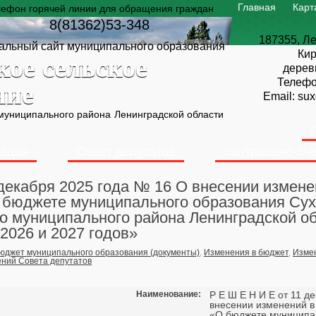
Главная
Карт
лефон горячей линии для обращения граждан
8(81362)53-348
187355, Ле
льный сайт муниципального образования
Кир
кое сельское
дерев
Телеф
ние
Email:
sux
 муниципального района
Ленинградской области
ация
Совет депутатов
Контрольно-сче
 декабря 2025 года № 16 О внесении измен
О бюджете муниципального образования Сух
о муниципального района Ленинградской об
2026 и 2027 годов»
юджет муниципального образования (документы)
,
Изменения в бюджет
,
Изме
ний Совета депутатов
Наименование:
Р Е Ш Е Н И Е от 11 д
внесении изменений в
«О бюджете муниципа