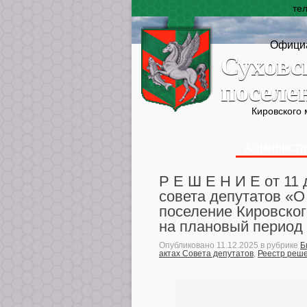
те
Официа
Суховс
поселе
Кировского
Администр
Р Е Ш Е Н И Е от 11
совета депутатов «
поселение Кировског
на плановый период 
Опубликовано
11.12.2025
в рубрике
Б
актах Совета депутатов
,
Реестр реше