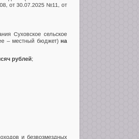
8, от 30.07.2025 №11, от
ания Суховское сельское
ее – местный бюджет)
на
сяч рублей
;
доходов и безвозмездных