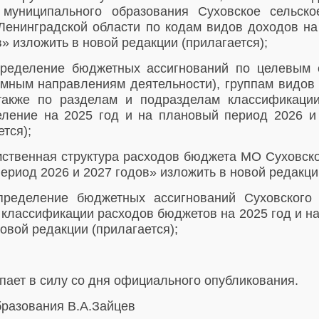
муниципального образования
Суховское сельско
Ленинградской области по кодам видов доходов
н
в
» изложить в новой редакции (прилагается);
ределение бюджетных ассигнований по целевым 
мным направлениям деятельности), группам видов
также по разделам и подразделам классификац
селение на
2025 год и на плановый период 2026 и
тся);
твенная структура расходов бюджета МО Суховско
период 2026 и 2027 годов
» изложить в новой редакци
ределение бюджетных ассигнований Суховского 
 классификации расходов бюджетов на
2025 год и н
новой редакции (прилагается);
ает в силу со дня официального опубликования.
бразования В.А.Зайцев