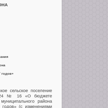
ОНА
вания
она
7 годов»
кое сельское поселение
.2024 № 16 «О бюджете
 муниципального района
 годов
» (с изменениями