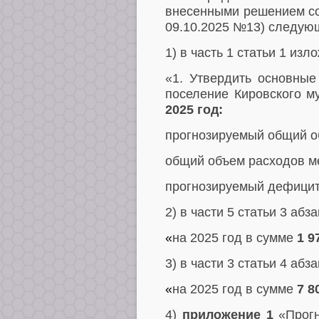
внесенными решением сов
09.10.2025 №13) следую
1) в часть 1 статьи 1
изло
«1. Утвердить основные
поселение Кировского м
2025 год:
прогнозируемый общий о
общий объем расходов м
прогнозируемый дефицит
2) в части 5 статьи 3 абз
«
на 2025 год в сумме
1 9
3) в части 3 статьи 4 абз
«
на 2025 год в сумме
7 8
4)
приложение 1
«Прог