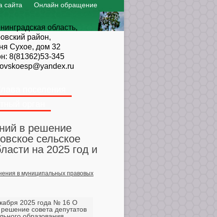
а сайта
Онлайн обращение
нинградская область,
овский район,
ня Сухое, дом 32
он:
8(81362)53-345
ovskoesp@yandex.ru
Глава поселения
тный орган
ений в решение
овское сельское
ласти на 2025 год и
нения в муниципальных правовых
екабря 2025 года № 16 О
 решение совета депутатов
льного образования