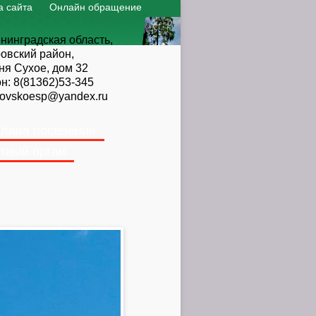
а сайта
Онлайн обращение
нинградская область,
овский район,
ня Сухое, дом 32
он:
8(81362)53-345
ovskoesp@yandex.ru
Глава поселения
тный орган