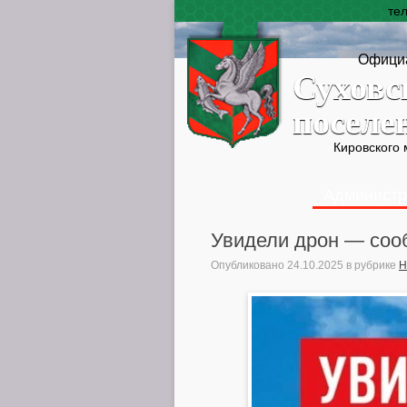
те
Официа
Суховс
поселе
Кировского
Администр
Увидели дрон — соо
Опубликовано
24.10.2025
в рубрике
Н