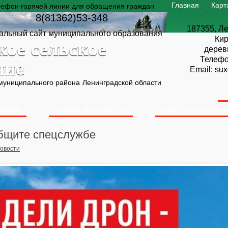
Главная
Карт
лефон горячей линии для обращения граждан
8(81362)53-348
187355, Ле
льный сайт муниципального образования
Кир
кое сельское
дерев
Телеф
ние
Email:
sux
 муниципального района
Ленинградской области
ация
Совет депутатов
Контрольно-сче
бщите спецслужбе
овости