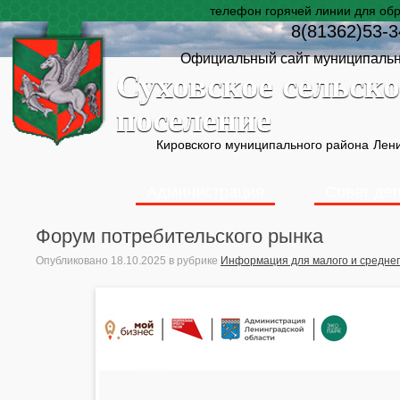
телефон горячей линии для об
8(81362)53-3
Официальный сайт муниципальн
Суховское сельско
поселение
Кировского муниципального района
Лени
Администрация
Совет де
Форум потребительского рынка
Опубликовано
18.10.2025
в рубрике
Информация для малого и средне