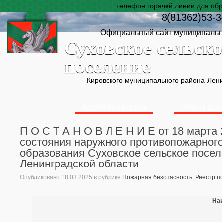
телефон горячей линии для об
8(81362)53-3
Официальный сайт муниципальн
Суховское сельско
поселение
Кировского муниципального района
Лени
Администрация
Совет де
П О С Т А Н О В Л Е Н И Е от 18 март
состояния наружного противопожарног
образования Суховское сельское посел
Ленинградской области
Опубликовано
18.03.2025
в рубрике
Пожарная безопасность
,
Реестр п
На