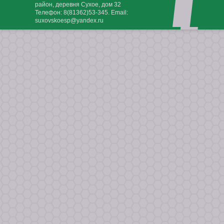
район, деревня Сухое, дом 32
Телефон:
8(81362)53-345
. Email:
suxovskoesp@yandex.ru