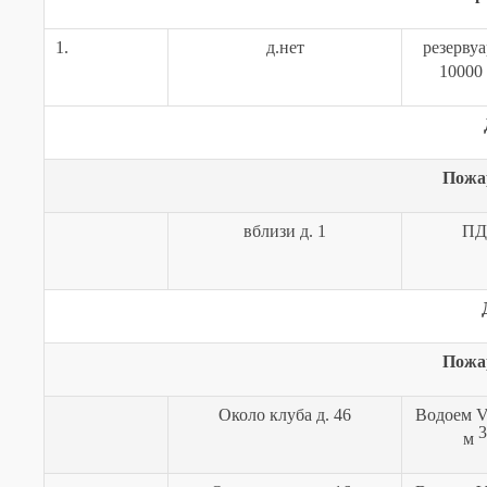
1.
д.нет
резерву
10000
Пожа
вблизи д. 1
ПД
Пожа
Около клуба д. 46
Водоем
3
м