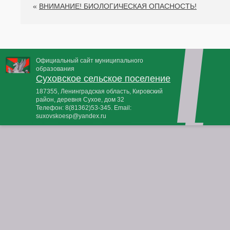
«
ВНИМАНИЕ! БИОЛОГИЧЕСКАЯ ОПАСНОСТЬ!
Официальный сайт муниципального
образования
Суховское сельское поселение
187355, Ленинградская область, Кировский
район, деревня Сухое, дом 32
Телефон:
8(81362)53-345
. Email:
suxovskoesp@yandex.ru