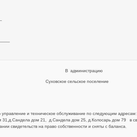
_
_____
В администрацию
Суховское сельское поселение
управление и техническое обслуживание по следующим адресам: 
ом 31,д.Сандела дом 21, д.Сандела дом 25, д.Колосарь дом 79 в св
ании свидетельств на право собственности и сняты с баланса.