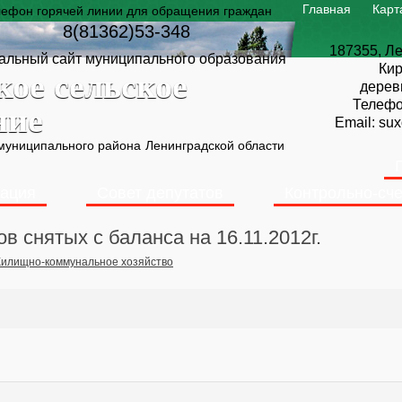
Главная
Карт
лефон горячей линии для обращения граждан
8(81362)53-348
187355, Ле
льный сайт муниципального образования
Кир
кое сельское
дерев
Телеф
ние
Email:
sux
 муниципального района
Ленинградской области
ация
Совет депутатов
Контрольно-сче
в снятых с баланса на 16.11.2012г.
илищно-коммунальное хозяйство