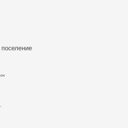
 поселение
йон
,