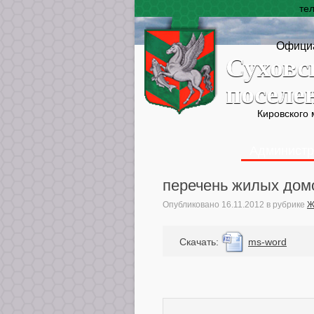
те
Официа
Суховс
поселе
Кировского
Администр
перечень жилых домо
Опубликовано
16.11.2012
в рубрике
Ж
Cкачать:
ms-word