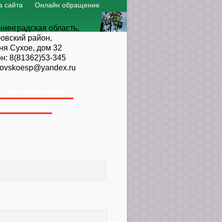
а сайта
Онлайн обращение
нинградская область,
овский район,
ня Сухое, дом 32
он:
8(81362)53-345
ovskoesp@yandex.ru
Глава поселения
тный орган