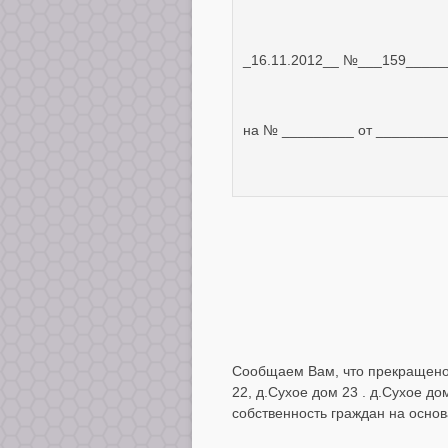
_16.11.2012__ №___159_____
на № _________ от ________
Сообщаем Вам, что прекращено 
22, д.Сухое дом 23 . д.Сухое д
собственность граждан на основ