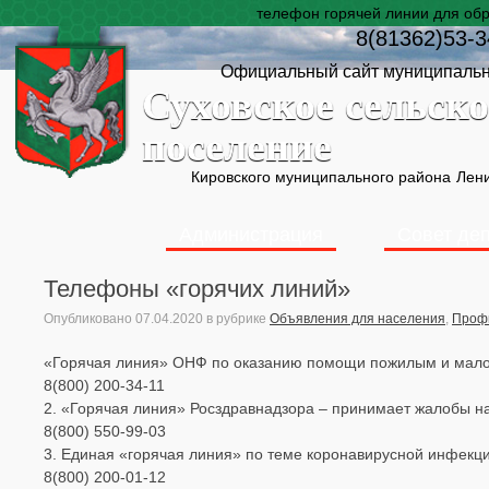
телефон горячей линии для об
8(81362)53-3
Официальный сайт муниципальн
Суховское сельско
поселение
Кировского муниципального района
Лени
Администрация
Совет де
Телефоны «горячих линий»
Опубликовано
07.04.2020
в рубрике
Объявления для населения
,
Профи
«Горячая линия» ОНФ по оказанию помощи пожилым и мало
8(800) 200-34-11
2. «Горячая линия» Росздравнадзора – принимает жалобы на
8(800) 550-99-03
3. Единая «горячая линия» по теме коронавирусной инфекц
8(800) 200-01-12