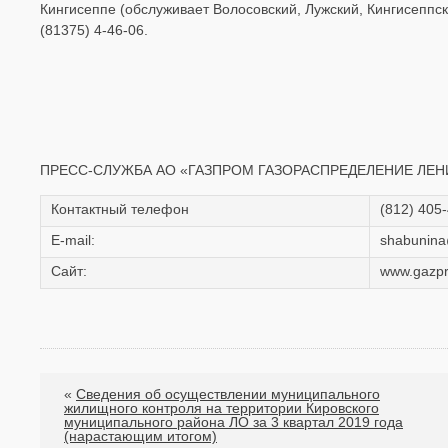
Кингисеппе (обслуживает Волосовский, Лужский, Кингисеппск
(81375) 4-46-06.
ПРЕСС-СЛУЖБА АО «ГАЗПРОМ ГАЗОРАСПРЕДЕЛЕНИЕ ЛЕН
Контактный телефон
(812) 405
Е-mail:
shabunina
Сайт:
www.gazpr
«
Сведения об осуществлении муниципального
жилищного контроля на территории Кировского
муниципального района ЛО за 3 квартал 2019 года
(нарастающим итогом)