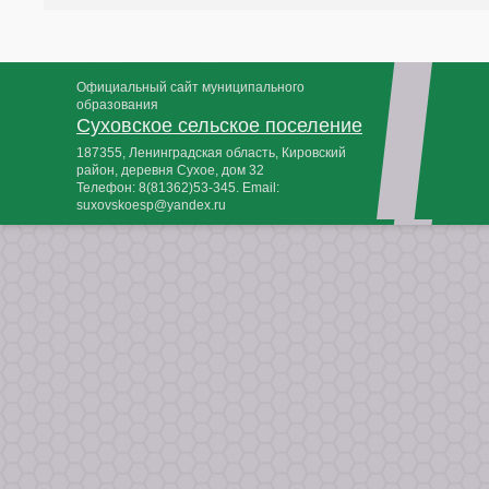
Официальный сайт муниципального
образования
Суховское сельское поселение
187355, Ленинградская область, Кировский
район, деревня Сухое, дом 32
Телефон:
8(81362)53-345
. Email:
suxovskoesp@yandex.ru