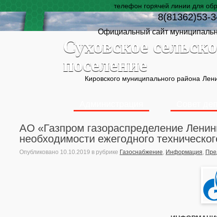
телефон горячей линии для об
8(81362)53-3
Официальный сайт муниципальн
Суховское сельско
поселение
Кировского муниципального района
Лени
Администрация
Совет де
АО «Газпром газораспределение Ленин
необходимости ежегодного техническог
Опубликовано
10.10.2019
в рубрике
Газоснабжение
,
Информация
,
Пре