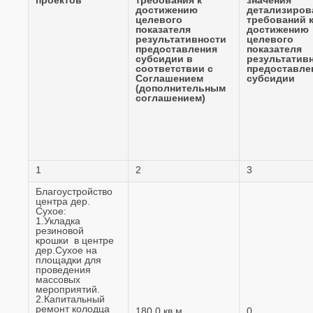
достижению
детализиров
целевого
требований 
показателя
достижению
результативности
целевого
предоставления
показателя
субсидии в
результатив
соответствии с
предоставле
Соглашением
субсидии
(дополнительным
соглашением)
1
2
3
Благоустройство
центра дер.
Сухое:
1.Укладка
резиновой
крошки в центре
дер.Сухое на
площадки для
проведения
массовых
мероприятий.
2.Капитальный
ремонт колодца
180,0 кв.м.
0