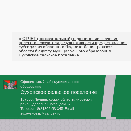
«
ОТЧЕТ (ежеквартальный) о достижении значения
целевого показателя результативности предоставления
субсидии из областного бюджета Ленинградской
области бюджету муниципального образования
Суховское сельское поселение ...
Официальный сайт муниципального
образования
Суховское сельское поселение
187355, Ленинградская область, Кировский
район, деревня Сухое, дом 32
Телефон:
8(81362)53-345
. Email:
suxovskoesp@yandex.ru