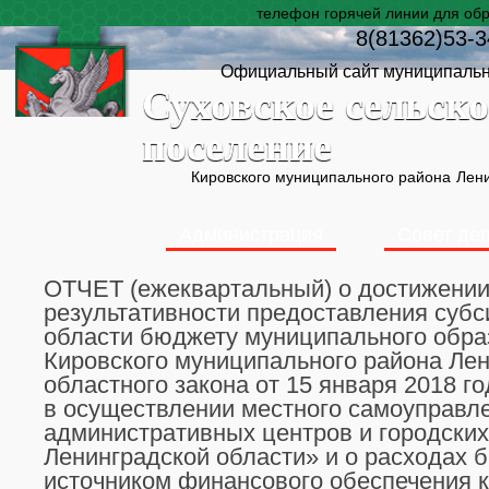
телефон горячей линии для об
8(81362)53-3
Официальный сайт муниципальн
Суховское сельско
поселение
Кировского муниципального района
Лени
Администрация
Совет де
ОТЧЕТ (ежеквартальный) о достижении
результативности предоставления субс
области бюджету муниципального обра
Кировского муниципального района Ле
областного закона от 15 января 2018 г
в осуществлении местного самоуправл
административных центров и городски
Ленинградской области» и о расходах 
источником финансового обеспечения к