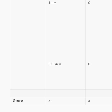
1 шт.
0
6,0 кв.м.
0
Итого
х
х