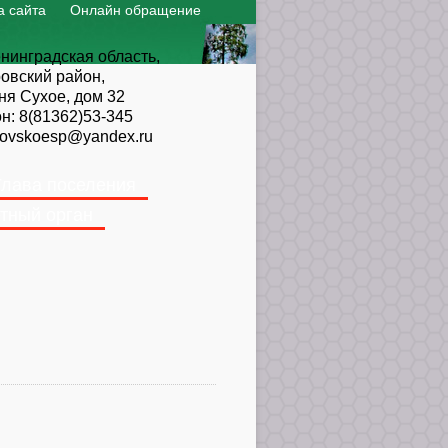
а сайта
Онлайн обращение
нинградская область,
овский район,
ня Сухое, дом 32
он:
8(81362)53-345
ovskoesp@yandex.ru
Глава поселения
тный орган