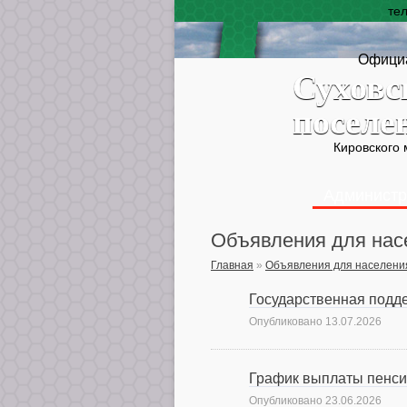
те
Официа
Суховс
поселе
Кировского
Администр
Объявления для нас
Главная
»
Объявления для населени
Государственная подд
Опубликовано
13.07.2026
График выплаты пенси
Опубликовано
23.06.2026