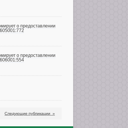
рмирует о предоставлении
0605001:772
рмирует о предоставлении
0606001:554
Следующие публикации
»