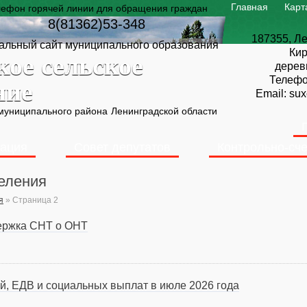
Главная
Карт
лефон горячей линии для обращения граждан
8(81362)53-348
187355, Ле
льный сайт муниципального образования
Кир
кое сельское
дерев
Телеф
ние
Email:
sux
 муниципального района
Ленинградской области
ация
Совет депутатов
Контрольно-сче
еления
я
»
Страница 2
ержка СНТ о ОНТ
й, ЕДВ и социальных выплат в июле 2026 года