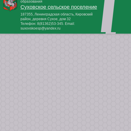
образования
Суховское сельское поселение
187355, Ленинградская область, Кировский
район, деревня Сухое, дом 32
Телефон:
8(81362)53-345
. Email:
suxovskoesp@yandex.ru