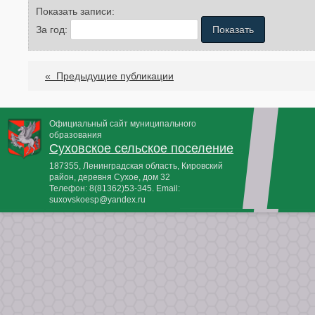
Показать записи:
За год:
«
Предыдущие публикации
Официальный сайт муниципального
образования
Суховское сельское поселение
187355, Ленинградская область, Кировский
район, деревня Сухое, дом 32
Телефон:
8(81362)53-345
. Email:
suxovskoesp@yandex.ru