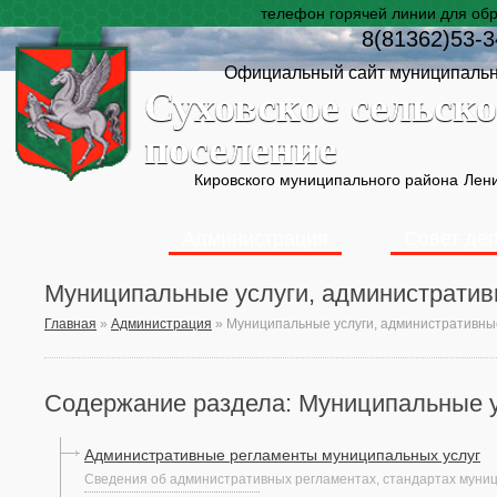
телефон горячей линии для об
8(81362)53-3
Официальный сайт муниципальн
Суховское сельско
поселение
Кировского муниципального района
Лени
Администрация
Совет де
Муниципальные услуги, администрати
Главная
»
Администрация
»
Муниципальные услуги, административны
Содержание раздела: Муниципальные у
Административные регламенты муниципальных услуг
Сведения об административных регламентах, стандартах муници