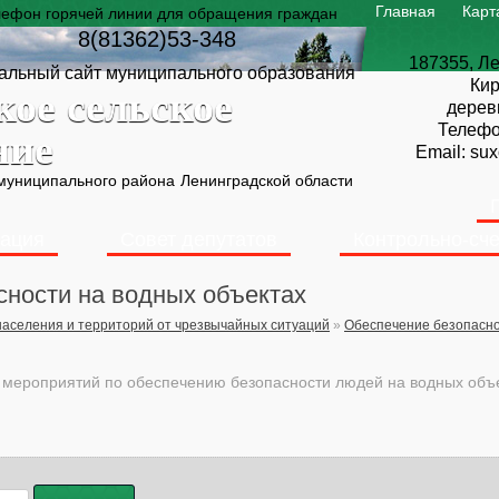
Главная
Карт
лефон горячей линии для обращения граждан
8(81362)53-348
187355, Ле
льный сайт муниципального образования
Кир
кое сельское
дерев
Телеф
ние
Email:
sux
 муниципального района
Ленинградской области
ация
Совет депутатов
Контрольно-сче
сности на водных объектах
аселения и территорий от чрезвычайных ситуаций
»
Обеспечение безопасно
ероприятий по обеспечению безопасности людей на водных объек