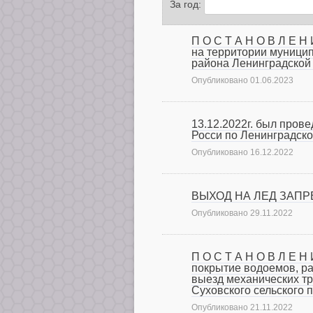
За год:
П О С Т А Н О В Л Е Н
на территории муницип
района Ленинградской
Опубликовано
01.06.2023
13.12.2022г. был про
Росси по Ленинградско
Опубликовано
16.12.2022
ВЫХОД НА ЛЕД ЗАПРЕ
Опубликовано
29.11.2022
П О С Т А Н О В Л Е Н
покрытие водоемов, р
выезд механических тр
Суховского сельского 
Опубликовано
21.11.2022