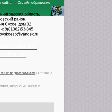
а сайта
Онлайн обращение
нинградская область,
овский район,
ня Сухое, дом 32
он:
8(81362)53-345
ovskoesp@yandex.ru
Глава поселения
тный орган
сти на водных объектах
»
Страница
тах, охране их жизни и