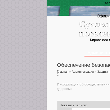
те
Официа
Суховс
поселе
Кировского
Администр
Обеспечение безопа
Главная
»
Администрация
»
Защита н
2
Информация об осуществлении м
здоровья
Показать записи: