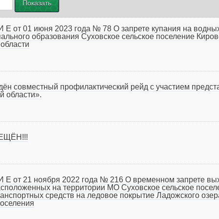
 И Е от 01 июня 2023 года № 78 О запрете купания на водн
ального образования Суховское сельское поселение Киров
 области
ведён совместный профилактический рейд с участием пред
й области».
ЩЁН!!!
 И Е от 21 ноября 2022 года № 216 О временном запрете в
асположенных на территории МО Суховское сельское посел
анспортных средств на ледовое покрытие Ладожского озер
поселения