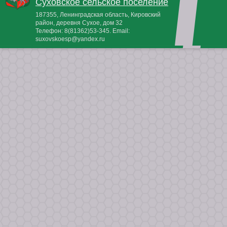
Суховское сельское поселение
187355, Ленинградская область, Кировский
район, деревня Сухое, дом 32
Телефон:
8(81362)53-345
. Email:
suxovskoesp@yandex.ru