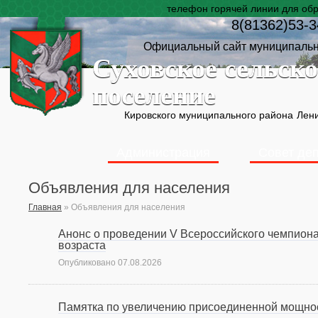
телефон горячей линии для об
8(81362)53-3
Официальный сайт муниципальн
Суховское сельско
поселение
Кировского муниципального района
Лени
Администрация
Совет де
Объявления для населения
Главная
»
Объявления для населения
Анонс о проведении V Всероссийского чемпиона
возраста
Опубликовано
07.08.2026
Памятка по увеличению присоединенной мощно