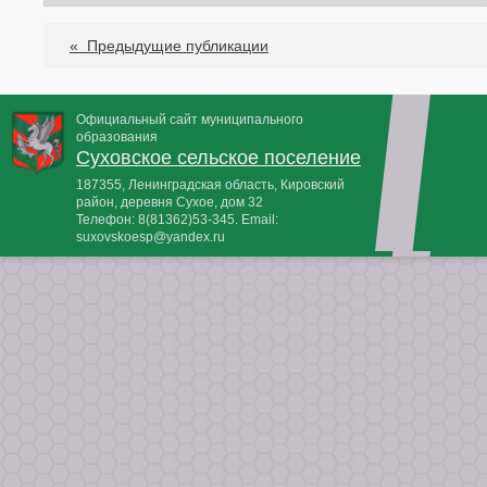
«
Предыдущие публикации
Официальный сайт муниципального
образования
Суховское сельское поселение
187355, Ленинградская область, Кировский
район, деревня Сухое, дом 32
Телефон:
8(81362)53-345
. Email:
suxovskoesp@yandex.ru