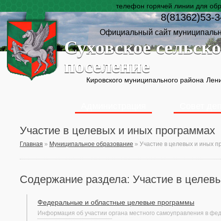
телефон горячей линии для об
8(81362)53-3
Официальный сайт муниципальн
Суховское сельско
поселение
Кировского муниципального района
Лени
Администрация
Совет де
Участие в целевых и иных программах
Главная
»
Муниципальное образование
»
Участие в целевых и иных п
Содержание раздела: Участие в целев
Федеральные и областные целевые программы
Информация об участии органа местного самоуправления в фе